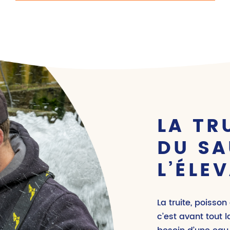
LA TR
DU SA
L’ÉLE
La truite, poisso
c’est avant tout l