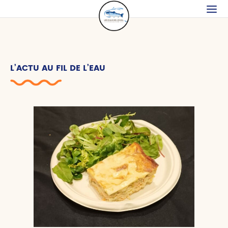
L’ACTU AU FIL DE L’EAU
Back
Back
TOIRE
 +
culture
lités
e
ompenses
r-faire
ttes